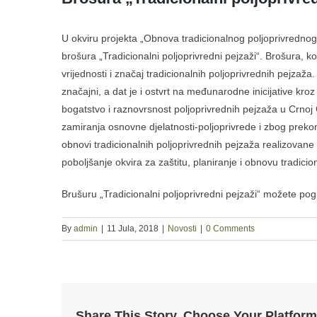
U okviru projekta „Obnova tradicionalnog poljoprivredn
brošura „Tradicionalni poljoprivredni pejzaži“. Brošura, k
vrijednosti i značaj tradicionalnih poljoprivrednih pejzaža.
značajni, a dat je i ostvrt na međunarodne inicijative kroz 
bogatstvo i raznovrsnost poljoprivrednih pejzaža u Crnoj 
zamiranja osnovne djelatnosti-poljoprivrede i zbog prekomj
obnovi tradicionalnih poljoprivrednih pejzaža realizovane
poboljšanje okvira za zaštitu, planiranje i obnovu tradicio
Brušuru „Tradicionalni poljoprivredni pejzaži“ možete pog
By
admin
|
11 Jula, 2018
|
Novosti
|
0 Comments
Share This Story, Choose Your Platform