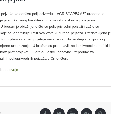
og pejzaža za održivu poljoprivredu – AGRISCAPE&ME” urađena je
oja je edukativnog karaktera, ima za cilj da skrene pažnju na
 U brošuri je objašnjeno što su poljoprivredni pejzaži i zašto su
koje se identifikuje i štiti ova vrsta kulturnog pejzaža. Predstavljeno je
Gori, njihovo stanje i prijetnje vezane za njihovu degradaciju zbog
erne urbanizacije. U brošuri su predstavljene i aktivnosti na zaštiti i
 kroz pilot projekat u Gornjoj Lastvi i osnovne Preporuke za
nalnih poljoprivrednih pejzaža u Crnoj Gori.
ledati
ovdje
.
!
Facebook
Twitter
LinkedIn
Google+
Pinter