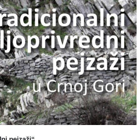
ni pejzaži“