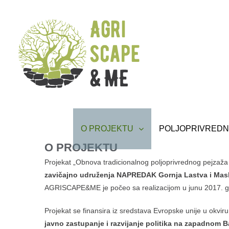
Skip
to
content
O PROJEKTU
POLJOPRIVREDN
O PROJEKTU
PRONADJITE NAS NA FACEBOOKU
Projekat „Obnova tradicionalnog poljoprivrednog pejzaž
zavičajno udruženja NAPREDAK Gornja Lastva i Mas
AGRISCAPE&ME je počeo sa realizacijom u junu 2017. god
PRIJAVI SE NA NASU MAILING LISTU
Projekat se finansira iz sredstava Evropske unije u okvir
javno zastupanje i razvijanje politika na zapadnom 