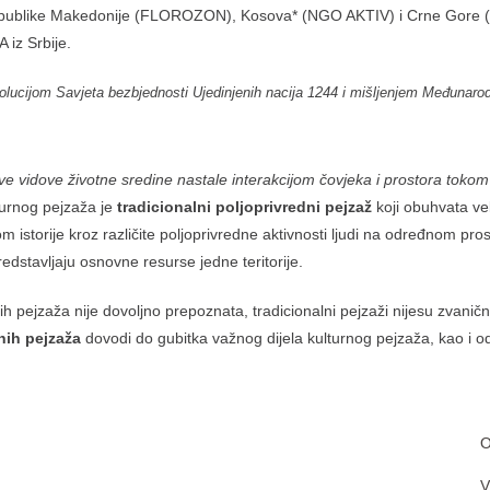
 republike Makedonije (FLOROZON), Kosova* (NGO AKTIV) i Crne Gore (C
 iz Srbije.
P
EXPEDITIO
Centar za održivi prostorni razvoj, Kotor
“
ezolucijom Savjeta bezbjednosti Ujedinjenih nacija 1244 i mišljenjem Međunar
Kulturno zavičajno udruženje
NAPREDAK,
Gornja Lastva
k
z
Maslinarsko društvo „Boka“
, Boka Kotorska
r
e vidove životne sredine nastale interakcijom čovjeka i prostora toko
F
turnog pejzaža je
tradicionalni poljoprivredni pejzaž
koji obuhvata ve
A
SARADNIK
om istorije kroz različite poljoprivredne aktivnosti ljudi na određnom pro
o
redstavljaju osnovne resurse jedne teritorije.
h pejzaža nije dovoljno prepoznata, tradicionalni pejzaži nijesu zvanično
O
dnih pejzaža
dovodi do gubitka važnog dijela kulturnog pejzaža, kao i od
E
E
Mreža za ruralni razvoj Crne Gore
u
O
V