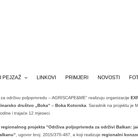
I PEJZAŽ
LINKOVI
PRIMJERI
NOVOSTI
FO
PARTNERI
a za održivu poljoprivredu – AGRISCAPE&ME” realizuju organizacije
EXP
linarsko društvo „Boka“ – Boka Kotorska
. Saradnik na projektu je 
ine i trajaće 12 mjeseci.
u
regionalnog projekta
“Održiva poljoprivreda za održivi Balkan: ja
Balkanu“
, ugovor broj 2015/370-487, a koji realizuje
regionalni konzor