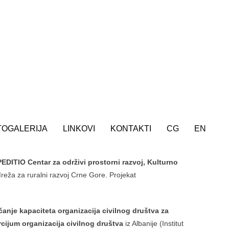
TOGALERIJA
LINKOVI
KONTAKTI
CG
EN
EDITIO Centar za održivi prostorni razvoj, Kulturno
Mreža za ruralni razvoj Crne Gore. Projekat
čanje kapaciteta organizacija civilnog društva za
cijum organizacija civilnog društva
iz Albanije (Institut