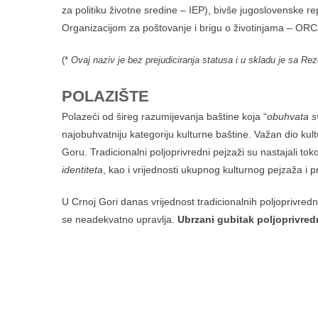
za politiku životne sredine – IEP), bivše jugoslovenske
Organizacijom za poštovanje i brigu o životinjama – ORCA
(*
Ovaj naziv je bez prejudiciranja statusa i u skladu je sa R
POLAZIŠTE
Polazeći od šireg razumijevanja baštine koja “
obuhvata sv
najobuhvatniju kategoriju kulturne baštine. Važan dio kul
Goru. Tradicionalni poljoprivredni pejzaži su nastajali tok
identiteta
, kao i vrijednosti ukupnog kulturnog pejzaža i p
U Crnoj Gori danas vrijednost tradicionalnih poljoprivredni
se neadekvatno upravlja.
Ubrzani gubitak poljoprivre