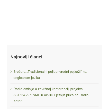
Mreža za ruralni razvoj Crne Gore
Najnoviji članci
Brošura „Tradicionalni poljoprivredni pejzaži“ na
engleskom jeziku
Radio emisije o završnoj konferenciji projekta
AGRISCAPE&ME u okviru Ljetnjih priča na Radio
Kotoru
Projekat se realizuje u okviru regionalnog projekta
“Održiva
poljoprivreda za održivi Balkan: jačanje kapaciteta