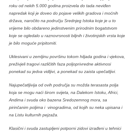
roku od nekih 5.000 godina proizvela do tada neviđen
napredak koji je doveo do pojave velikih gradova i moćnih
država, naročito na području Srednjeg Istoka koje je u to
vrijeme bilo obdareno jedinstvenim prirodnim bogatstvom
koje se ogledalo u raznovrsnosti biljnih i životinjskih vrsta koje
je bilo moguće pripitomiti.
Uklesivani u zemljinu površinu tokom hiljada godina i vjekova,
preživjeli tragovi različitih faza poljoprivredne aktivnosi
ponekad su jedva vidljivi, a ponekad su zaista upečatljivi.
Najupečatljivija od ovih područja su možda terasasta polja
koja se mogu naći širom svijeta, na Dalekom Istoku, Africi,
Andima i svuda oko bazena Sredozemnog mora, sa
pirinčanim poljima i vinogradima, od kojih su neka upisana i
na Listu kulturnih pejzaža.
Klasični i svuda zastupljeni potporni zidovi izrađeni u tehnici