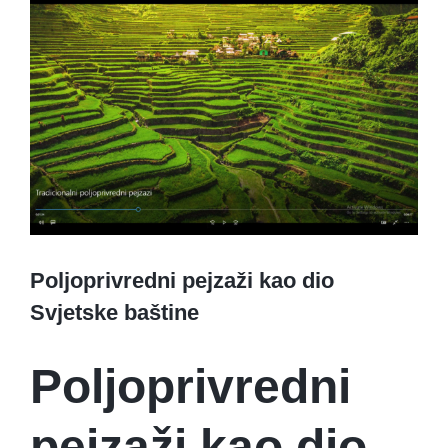
View
Larger
Image
Poljoprivredni pejzaži kao dio
Svjetske baštine
Poljoprivredni
pejzaži kao dio