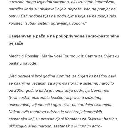
suvozida mogu izgledati skromno, ali i izuzetno impresivno,
naročito kada su oblikovali cijele pejzaže, kao na primjer na
ostrvu Bali (Indonezija) na područjima koja se navodnjavaju
koristeći ‘subak’ sistem upravljanja vodom.“
Usmjeravanje pažnje na poljoprivredne i agro-pastoralne
pejzaže
Mechtild Rössler i Marie-Noel Tournoux iz Centra za Svjetsku
baštinu navode:
„Već određeni broj godina Komitet za Svjetsku baštinu bavi
se pitanjima vezanim za agro-pastoralne sisteme, naročito
od 2006. godine kada je nominacija područja Cévennes
(Francuska) pokrenula kritičke rasprave o izuzetnoj
univerzalnoj vrijednosti i agro-silvo-pastoralnim sistemima.
Nakon ovih rasprava održan je veći broj ekspertskih
sastanaka koji su predstavljeni Komitetu za Svjetsku baštinu,
uključujući Međunarodni sastanak o kulturnim agro-