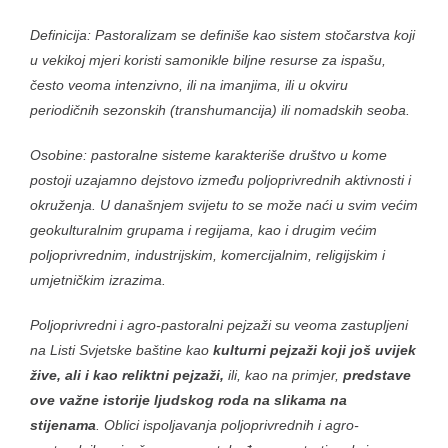
Definicija: Pastoralizam se definiše kao sistem stočarstva koji
u vekikoj mjeri koristi samonikle biljne resurse za ispašu,
često veoma intenzivno, ili na imanjima, ili u okviru
periodičnih sezonskih (transhumancija) ili nomadskih seoba.
Osobine: pastoralne sisteme karakteriše društvo u kome
postoji uzajamno dejstovo između poljoprivrednih aktivnosti i
okruženja. U današnjem svijetu to se može naći u svim većim
geokulturalnim grupama i regijama, kao i drugim većim
poljoprivrednim, industrijskim, komercijalnim, religijskim i
umjetničkim izrazima.
Poljoprivredni i agro-pastoralni pejzaži su veoma zastupljeni
na Listi Svjetske baštine kao
kulturni pejzaži koji još uvijek
žive, ali i kao reliktni pejzaži,
ili, kao na primjer,
predstave
ove važne istorije ljudskog roda na slikama na
stijenama
. Oblici ispoljavanja poljoprivrednih i agro-