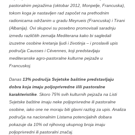
pastoralnim pejzažima (oktobar 2012, Monpelje, Francuska),
tokom koga je nastavljen rad započet na prethodnim
radionicama održanim u gradu Meyrueis (Francuska) i Tirani
(Albanija). Ovi skupovi su posebno promovisali saradnju
između različitih zemalja Mediterana kako bi sagledali
izuzetne osobine kretanja ljudi i životinja – i proslavili upis
područja Causses i Cévennes, koji predstavljaju
mediteranske agro-pastoralne kulturne pejzaže u
Francuskoj.
Danas
13% područja Svjetske baštine predstavljaju
dobra koja imaju poljoprivredne i/ili pastoralne
karakteristike
. Skoro 75% svih kulturnih pejzaža na Listi
Svjetske baštine imaju neke poljoprivredne ili pastoralne
osobine, iako one ne moraju biti glavni razlog za upis. Analiza
područja na nacionalnim Listama potencijalnih dobara
pokazuje da 10% od njihovog ukupnog broja imaju
poljoprivredni ili pastoralni značaj.