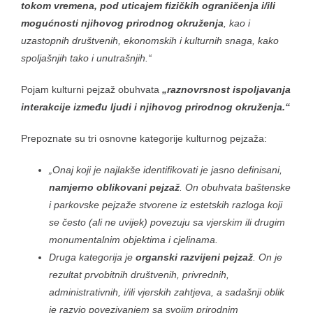
tokom vremena, pod uticajem fizičkih ograničenja i/ili
mogućnosti njihovog prirodnog okruženja
, kao i
uzastopnih društvenih, ekonomskih i kulturnih snaga, kako
spoljašnjih tako i unutrašnjih.“
Pojam kulturni pejzaž obuhvata
„raznovrsnost ispoljavanja
interakcije između ljudi i njihovog prirodnog okruženja.“
Prepoznate su tri osnovne kategorije kulturnog pejzaža:
„Onaj koji je najlakše identifikovati je jasno definisani,
namjerno oblikovani pejzaž
. On obuhvata baštenske
i parkovske pejzaže stvorene iz estetskih razloga koji
se često (ali ne uvijek) povezuju sa vjerskim ili drugim
monumentalnim objektima i cjelinama.
Druga kategorija je
organski razvijeni pejzaž
. On je
rezultat prvobitnih društvenih, privrednih,
administrativnih, i/ili vjerskih zahtjeva, a sadašnji oblik
je razvio povezivanjem sa svojim prirodnim