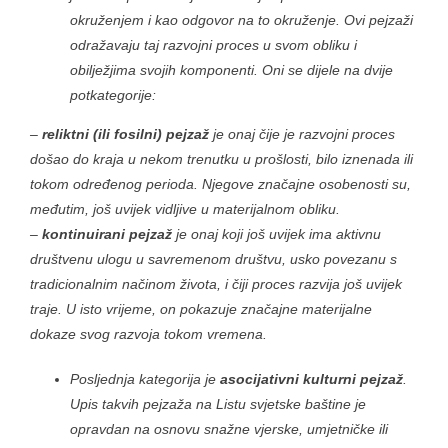
okruženjem i kao odgovor na to okruženje. Ovi pejzaži
odražavaju taj razvojni proces u svom obliku i
obilježjima svojih komponenti. Oni se dijele na dvije
potkategorije:
–
reliktni (ili fosilni) pejzaž
je onaj čije je razvojni proces
došao do kraja u nekom trenutku u prošlosti, bilo iznenada ili
tokom određenog perioda. Njegove značajne osobenosti su,
međutim, još uvijek vidljive u materijalnom obliku.
–
kontinuirani pejzaž
je onaj koji još uvijek ima aktivnu
društvenu ulogu u savremenom društvu, usko povezanu s
tradicionalnim načinom života, i čiji proces razvija još uvijek
traje. U isto vrijeme, on pokazuje značajne materijalne
dokaze svog razvoja tokom vremena.
Posljednja kategorija je
asocijativni kulturni pejzaž
.
Upis takvih pejzaža na Listu svjetske baštine je
opravdan na osnovu snažne vjerske, umjetničke ili