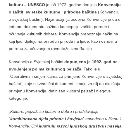
kulturu – UNESCO
je još 1972. godine donijela
Konvenciju
o zaštiti svjetske kulturne i prirodne baštine
(Konvenciju
o svjetskoj baštini). Najznačajnija osobina Konvencije je da u
jednom dokumentu sažima koncepcije zaštite prirode i
očuvanja kulturnih dobara. Konvencija prepoznaje način na
koji ljudi djeluju na prirodu i priroda na ljude, kao i osnovnu
potrebu za očuvanjem ravnoteže između njih.
Konvencija o Svjetskoj baštini
dopunjena je 1992. godine
uvođenjem pojma kulturnog pejzaža
. Tako je u
„Operativnim smjernicama za primjenu Konvencije o svjetskoj
baštini“, koje su zvanični dokument i imaju za cilj da olakšaju
primjenu Konvencije, definisan kulturni pejzaž i njegove
kategorije.
„Kulturni pejzaži su kulturna dobra i predstavljaju
“
kombinovana djela prirode i čovjeka
” navedena u članu 1
Konvencije. Oni
ilustruju razvoj ljudskog društva i naselja