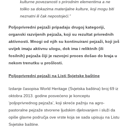
kulturne povezanosti s prirodnim elementima a ne
toliko sa dokazima materijalne kulture, koji mogu biti
neznatni ili čak nepostojeći.“
Poljoprivredni pejzaži pripadaju drugoj kategoriji,
organski razvijenih pejzaža, koji su rezultat privrednih
aktivnosti. Mnogi od njih su kontinuirani pejzaži, koji još
uvijek imaju aktivnu ulogu, dok ima i reliktnih (ili
fosilnih) pejzaža čiji je razvojni proces došao do kraja u
nekom trenutku u prošlosti.
Poljoprivredni pejzaži na Listi Svjetske baštine
Izdanje časopisa World Heritage (Svjetska baština) broj 69 iz
oktobra 2013. godine posvećeno je konceptu
‘poljoprivrednog pejzaža’, koji skreće pažnju na agro-
pastoralne pejzaže stvorene ljudskim djelovanjem i služi da
opiše glavne područja ove vrste koja se sada upisuju na Listu
Svjetske baštine.