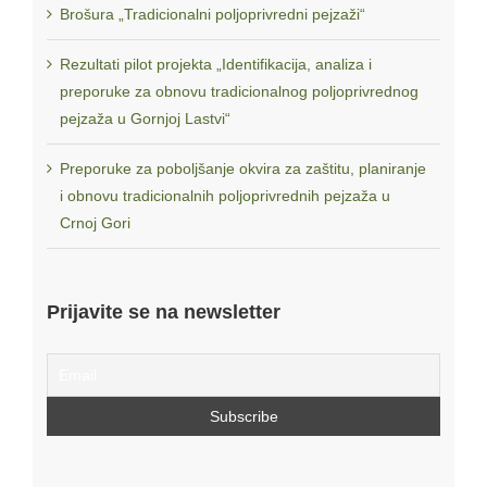
Brošura „Tradicionalni poljoprivredni pejzaži“
organizacija civilnog društva za javno zastupanje i razvijanje
politika na zapadnom Balkanu“
koji realizuje regionalni
Rezultati pilot projekta „Identifikacija, analiza i
konzorcijum OCD: IEP (Albanija), FLOROZON (Bivša
preporuke za obnovu tradicionalnog poljoprivrednog
jugoslovenska republika Makedonija), AKTIV (Kosovo*), CZIP
pejzaža u Gornjoj Lastvi“
(Crna Gora), predvođen organizacijom ORCA (Srbija).
Preporuke za poboljšanje okvira za zaštitu, planiranje
i obnovu tradicionalnih poljoprivrednih pejzaža u
Ova internet prezentacija je nastala uz finansijsku pomoć
Crnoj Gori
Evropske unije. Njen sadržaj je isključiva odgovornost
EXPEDITIO i partnera na projektu i ni pod kakvim uslovima
se ne smije posmatrati kao stav Evropske unije.
Prijavite se na newsletter
Ovaj projekat finansira Evropska unija.
Više informacija o projektu na web sajtu:
www.sasb-eu.org