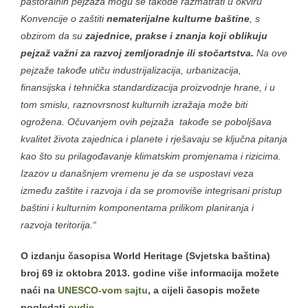
pastoralnih pejzaža mogu se takođe razmatrati u okviru
Konvencije o zaštiti
nematerijalne kulturne baštine
, s
obzirom da su
zajednice, prakse i znanja koji oblikuju
pejzaž važni za razvoj zemljoradnje ili stočartstva.
Na ove
pejzaže takođe utiču industrijalizacija, urbanizacija,
finansijska i tehnička standardizacija proizvodnje hrane, i u
tom smislu, raznovrsnost kulturnih izražaja može biti
ogrožena. Očuvanjem ovih pejzaža takođe se poboljšava
kvalitet života zajednica i planete i rješavaju se ključna pitanja
kao što su prilagođavanje klimatskim promjenama i rizicima.
Izazov u današnjem vremenu je da se uspostavi veza
između zaštite i razvoja i da se promoviše integrisani pristup
baštini i kulturnim komponentama prilikom planiranja i
razvoja teritorija.“
O izdanju časopisa World Heritage (Svjetska baština)
broj 69 iz oktobra 2013. godine više informacija možete
naći na
UNESCO-vom sajtu
, a cijeli časopis možete
pogledati
ovdje
.