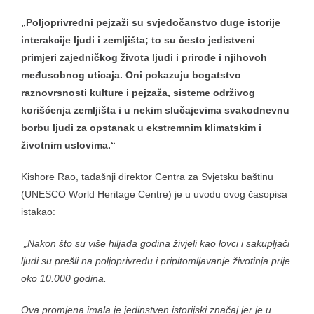
„Poljoprivredni pejzaži su svjedočanstvo duge istorije
interakcije ljudi i zemljišta; to su često jedistveni
primjeri zajedničkog života ljudi i prirode i njihovoh
međusobnog uticaja. Oni pokazuju bogatstvo
raznovrsnosti kulture i pejzaža, sisteme održivog
korišćenja zemljišta i u nekim slučajevima svakodnevnu
borbu ljudi za opstanak u ekstremnim klimatskim i
životnim uslovima.“
Kishore Rao, tadašnji direktor Centra za Svjetsku baštinu
(UNESCO World Heritage Centre) je u uvodu ovog časopisa
istakao:
„Nakon što su više hiljada godina živjeli kao lovci i sakupljači
ljudi su prešli na poljoprivredu i pripitomljavanje životinja prije
oko 10.000 godina.
Ova promjena imala je jedinstven istorijski značaj jer je u