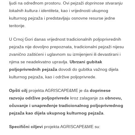
ljudi na određnom prostoru. Ovi pejzaži
doprinose stvaranju
lokalnih kultura i identiteta
, kao i vrijednosti ukupnog
kulturnog pejzaža i predstavljaju osnovne resurse jedne
teritorije.
U Crnoj Gori danas vrijednost tradicionalnih poljoprivrednih
pejzaža nije dovoljno prepoznata, tradicionalni pejzaži nijesu
zvanično zaštićeni i uglavnom su izmijenjeni ili devastirani i
njima se neadekvatno upravlja.
Ubrzani gubitak
poljoprivrednih pejzaža
dovodi do gubitka važnog dijela
kulturnog pejzaža, kao i održive poljoprivrede.
Opšti cilj
projekta AGRISCAPE&ME je da
doprinese
razvoju održive poljoprivrede
kroz zalaganje za
obnovu,
očuvanje i unapređenje tradicionalnog poljoprivrednog
pejzaža kao dijela ukupnog kulturnog pejzaža
.
Specifični ciljevi
projekta AGRISCAPE&ME su: