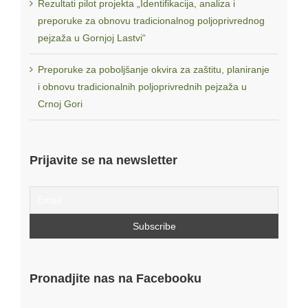
Rezultati pilot projekta „Identifikacija, analiza i
konzorcijum OCD: IEP (Albanija), FLOROZON (Bivša
preporuke za obnovu tradicionalnog poljoprivrednog
jugoslovenska republika Makedonija), AKTIV (Kosovo*), CZIP
pejzaža u Gornjoj Lastvi“
(Crna Gora), predvođen organizacijom ORCA (Srbija).
Preporuke za poboljšanje okvira za zaštitu, planiranje
i obnovu tradicionalnih poljoprivrednih pejzaža u
Ova internet prezentacija je nastala uz finansijsku pomoć
Crnoj Gori
Evropske unije. Njen sadržaj je isključiva odgovornost
EXPEDITIO i partnera na projektu i ni pod kakvim uslovima
se ne smije posmatrati kao stav Evropske unije.
Prijavite se na newsletter
Ovaj projekat finansira Evropska unija.
Više informacija o projektu na web sajtu:
www.sasb-eu.org
Pronadjite nas na Facebooku
© Copyright -
2026 | All Rights Reserved |