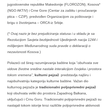
jugoslovenske republike Makedonije (FLOROZON), Kosova*
(NGO AKTIV) i Crne Gore (Centar za zaštitu i proučavanje
ptica – CZIP), predvođen Organizacijom za poštovanje i
brigu o životinjama – ORCA iz Srbije.
(*
Ovaj naziv je bez prejudiciranja statusa i u skladu je sa
Rezolucijom Savjeta bezbjednosti Ujedinjenih nacija 1244 i
mišljenjem Međunarodnog suda pravde o deklaraciji o
nezavisnosti Kosova
.)
Polazeći od šireg razumijevanja baštine koja “
obuhvata sve
vidove životne sredine nastale interakcijom čovjeka i prostora
tokom vremena”
,
kulturni pejzaž
predstavlja najširu i
najobuhvatniju kategoriju kulturne baštine. Važan dio
kulturnog pejzaža je
tradicionalni poljoprivredni pejzaž
koji obuhvata veliki dio prostora Zapadnog Balkana,
uključujući i Crnu Goru. Tradicionalni poljoprivredni pejzaži su
nastajali tokom istorije kroz različite poljoprivredne aktivnosti