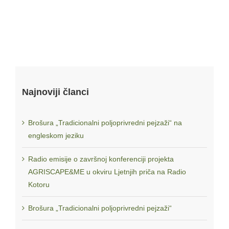
Mreža za ruralni razvoj Crne Gore
Najnoviji članci
Brošura „Tradicionalni poljoprivredni pejzaži“ na
engleskom jeziku
Radio emisije o završnoj konferenciji projekta
AGRISCAPE&ME u okviru Ljetnjih priča na Radio
Kotoru
Projekat se realizuje u okviru regionalnog projekta
“Održiva
poljoprivreda za održivi Balkan: jačanje kapaciteta
Brošura „Tradicionalni poljoprivredni pejzaži“
organizacija civilnog društva za javno zastupanje i razvijanje
politika na zapadnom Balkanu“
koji realizuje regionalni