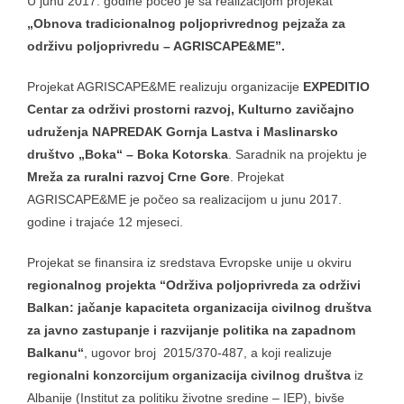
U junu 2017. godine počeo je sa realizacijom projekat
„Obnova tradicionalnog poljoprivrednog pejzaža za
održivu poljoprivredu – AGRISCAPE&ME”.
Projekat AGRISCAPE&ME realizuju organizacije
EXPEDITIO
Centar za održivi prostorni razvoj, Kulturno zavičajno
udruženja NAPREDAK Gornja Lastva i Maslinarsko
društvo „Boka“ – Boka Kotorska
. Saradnik na projektu je
Mreža za ruralni razvoj Crne Gore
. Projekat
AGRISCAPE&ME je počeo sa realizacijom u junu 2017.
godine i trajaće 12 mjeseci.
Projekat se finansira iz sredstava Evropske unije u okviru
regionalnog projekta
“Održiva poljoprivreda za održivi
Balkan: jačanje kapaciteta organizacija civilnog društva
za javno zastupanje i razvijanje politika na zapadnom
Balkanu“
, ugovor broj 2015/370-487, a koji realizuje
regionalni konzorcijum organizacija civilnog društva
iz
Albanije (Institut za politiku životne sredine – IEP), bivše