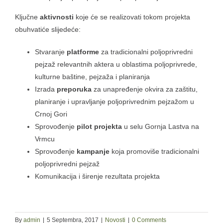
Ključne
aktivnosti
koje će se realizovati tokom projekta
obuhvatiće slijedeće:
Stvaranje
platforme
za tradicionalni poljoprivredni
pejzaž relevantnih aktera u oblastima poljoprivrede,
kulturne baštine, pejzaža i planiranja
Izrada
preporuka
za unapređenje okvira za zaštitu,
planiranje i upravljanje poljoprivrednim pejzažom u
Crnoj Gori
Sprovođenje
pilot projekta
u selu Gornja Lastva na
Vrmcu
Sprovođenje
kampanje
koja promoviše tradicionalni
poljoprivredni pejzaž
Komunikacija i širenje rezultata projekta
By
admin
|
5 Septembra, 2017
|
Novosti
|
0 Comments